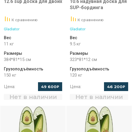
12.6 sup доска для двоих
10.6 надувная доска для
SUP-бординга
К сравнению
К сравнению
Gladiator
Gladiator
Вес
Вес
11 кг
9.5 кг
Размеры
Размеры
384*81*15 см
323*81*12 см
Грузоподъёмность
Грузоподъёмность
150 кг
120 кг
Цена:
Цена:
49 600
46 200
₽
₽
Нет в наличии
Нет в наличии