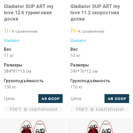
Gladiator SUP ART my
Gladiator SUP ART my
love 12.6 туринговая
love 11.2 скоростная
доска
доска
К сравнению
К сравнению
Gladiator
Gladiator
Вес
Вес
11 кг
10 кг
Размеры
Размеры
384*81*15 см
341*76*12 см
Грузоподъёмность
Грузоподъёмность
150 кг
110 кг
Цена:
Цена:
49 600
48 000
₽
₽
Нет в наличии
Нет в наличии