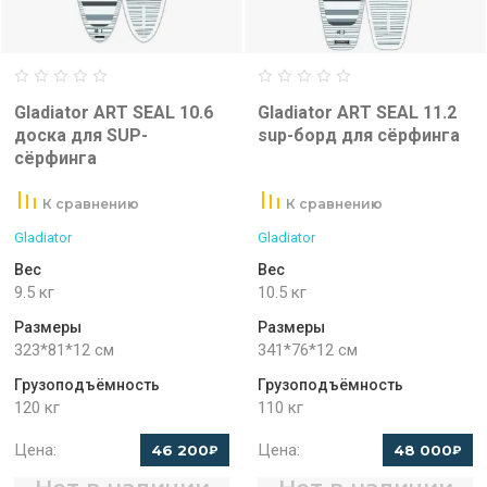
Gladiator ART SEAL 10.6
Gladiator ART SEAL 11.2
доска для SUP-
sup-борд для сёрфинга
сёрфинга
К сравнению
К сравнению
Gladiator
Gladiator
Вес
Вес
9.5 кг
10.5 кг
Размеры
Размеры
323*81*12 см
341*76*12 см
Грузоподъёмность
Грузоподъёмность
120 кг
110 кг
Цена:
Цена:
46 200
48 000
₽
₽