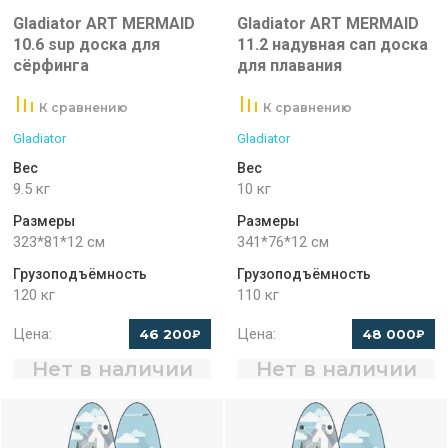
Gladiator ART MERMAID
Gladiator ART MERMAID
10.6 sup доска для
11.2 надувная сап доска
сёрфинга
для плавания
К сравнению
К сравнению
Gladiator
Gladiator
Вес
Вес
9.5 кг
10 кг
Размеры
Размеры
323*81*12 см
341*76*12 см
Грузоподъёмность
Грузоподъёмность
120 кг
110 кг
Цена:
Цена:
46 200
48 000
₽
₽
Нет в наличии
Нет в наличии