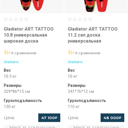
Gladiator ART TATTOO
Gladiator ART TATTOO
10.8 универсальная
11.2 сап доска
широкая доска
универсальная
К сравнению
К сравнению
Gladiator
Gladiator
Вес
Вес
10.5 кг
10 кг
Размеры
Размеры
329*86*15 см
341*76*12 см
Грузоподъёмность
Грузоподъёмность
130 кг
110 кг
Цена:
Цена:
47 100
48 000
₽
₽
Нет в наличии
Нет в наличии