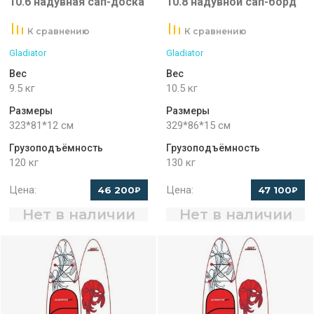
10.6 надувная сап-доска
10.8 надувной сап-борд
К сравнению
К сравнению
Gladiator
Gladiator
Вес
Вес
9.5 кг
10.5 кг
Размеры
Размеры
323*81*12 см
329*86*15 см
Грузоподъёмность
Грузоподъёмность
120 кг
130 кг
Цена:
Цена:
46 200
47 100
₽
₽
Нет в наличии
Нет в наличии