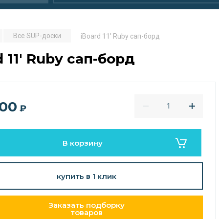
Все SUP-доски
iBoard 11' Ruby сап-борд
d 11' Ruby сап-борд
800
₽
В корзину
купить в 1 клик
Заказать подборку
товаров