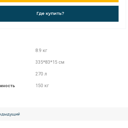
Где купить?
8.9 кг
335*83*15 см
270 л
150 кг
мность
едыдущий