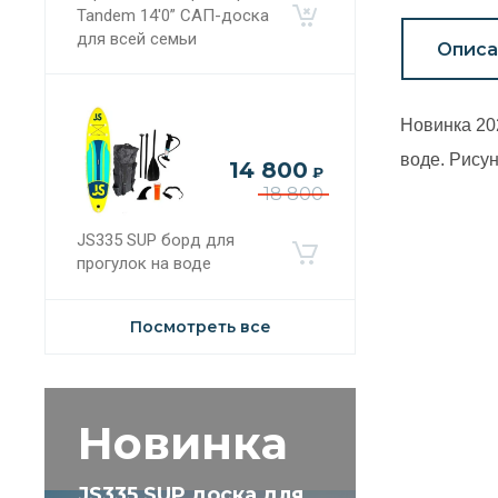
Tandem 14'0” САП-доска
для всей семьи
Описа
Новинка 202
воде. Рису
14 800
₽
18 800
JS335 SUP борд для
прогулок на воде
Посмотреть все
Новинка
JS335 SUP доска для