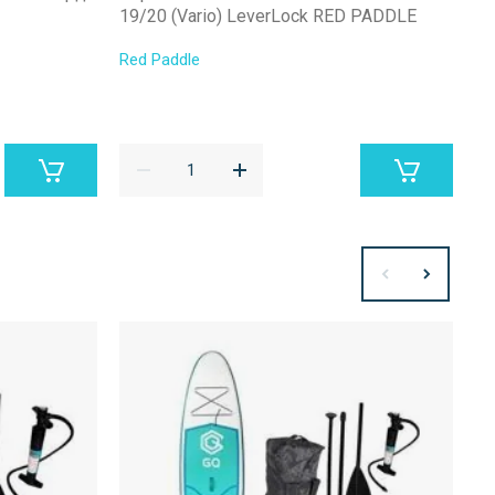
19/20 (Vario) LeverLock RED PADDLE
NY
Red Paddle
Re