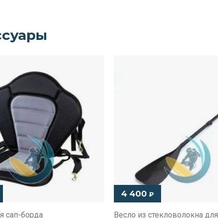
ссуары
4 400
₽
я сап-борда
Весло из стекловолокна дл