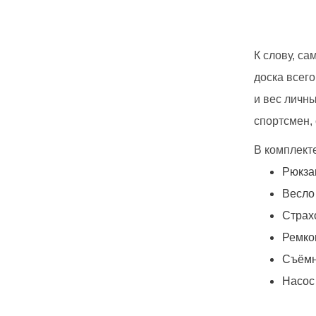
К слову, с
доска всего
и вес личны
спортсмен,
В комплект
Рюкза
Весло
Страх
Ремко
Съёмн
Насос