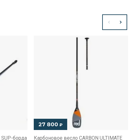
27 800
₽
я SUP-борда
Карбоновое весло CARBON ULTIMATE
Со