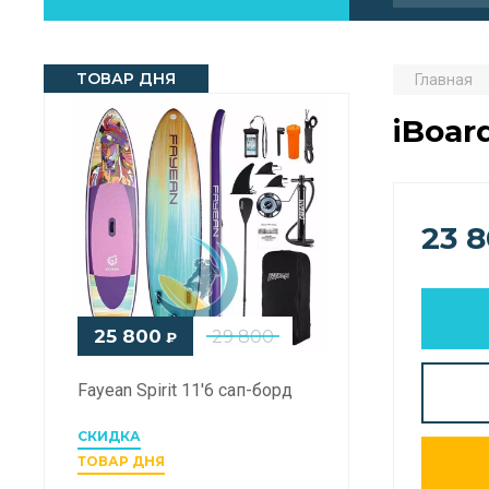
ТОВАР ДНЯ
Главная
iBoar
23 
25 800
29 800
₽
Fayean Spirit 11'6 сап-борд
СКИДКА
ТОВАР ДНЯ