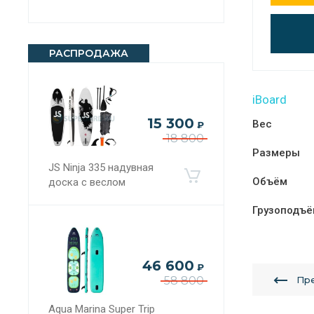
РАСПРОДАЖА
iBoard
15 300
Вес
₽
18 800
Размеры
JS Ninja 335 надувная
Объём
доска с веслом
Грузоподъё
46 600
₽
58 800
Пр
Aqua Marina Super Trip